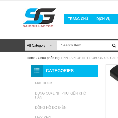
TRANG CHỦ
DỊCH VỤ
Home
/
Chưa phân loại
/ PIN LAPTOP HP PROBOOK 430 G3(R
CATEGORIES
MACBOOK
DỤNG CỤ+LINH PHỤ KIỆN KHÒ
HÀN
ĐỒNG HỒ ĐO ĐIỆN
MÁY KHÒ