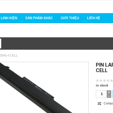
LINH KIỆN
SẢN PHẨM KHÁC
GIỚI THIỆU
LIÊN HỆ
O04) 4 CELL
PIN LA
CELL
in stock
Compa