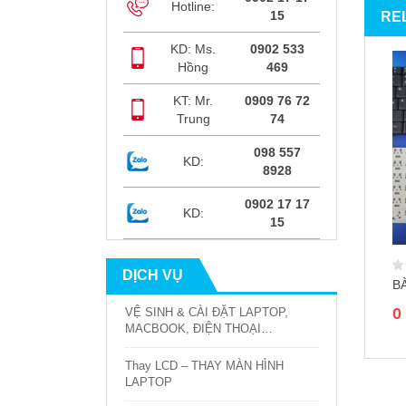
Hotline:
15
RE
KD: Ms.
0902 533
Hồng
469
KT: Mr.
0909 76 72
Trung
74
098 557
KD:
8928
0902 17 17
KD:
15
DỊCH VỤ
ook 45W
Sạc Macbook 29W USB-C A1540
B
1.400.000
₫
0
VỆ SINH & CÀI ĐẶT LAPTOP,
MACBOOK, ĐIỆN THOẠI…
Thay LCD – THAY MÀN HÌNH
LAPTOP