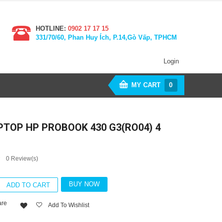
HOTLINE:
0902 17 17 15
331/70/60, Phan Huy Ích, P.14,Gò Vấp, TPHCM
Login
MY CART
0
PTOP HP PROBOOK 430 G3(RO04) 4
0
Review(s)
BUY NOW
ADD TO CART
re
Add To Wishlist