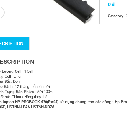
0
₫
Category:
SCRIPTION
ESCRIPTION
 Lượng Cell
: 4 Cell
ại Cell
: Li-ion
àu Sắc
: Đen
o Hành
: 12 tháng. Lỗi đổi mới
nh Trạng Sản Phẩm
: Mới 100%
ất sứ
: China / Hàng thay thế
n laptop HP PROBOOK 430(RA04) sử dụng chung cho các dòng: Hp Pro
B6P, HSTNN-LB7A HSTNN-DB7A