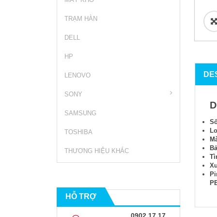
TRẠM HÀN
DELL
HP
DE
LENOVO
SONY
D
SAMSUNG
Số
Lo
TOSHIBA
M
Bả
THƯƠNG HIỆU KHÁC
Tì
Xu
Pi
P
HỖ TRỢ
0902 17 17