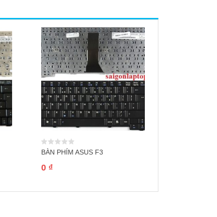
BÀN PHÍM ASUS F3
Sạc Laptop 
MagSafe 2 A
0
₫
700.000
₫